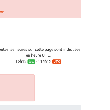
don
utes les heures sur cette page sont indiquées
en heure UTC.
16h19
⇨ 14h19
loc.
UTC