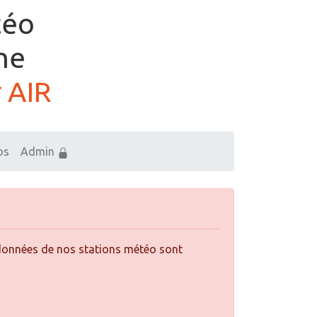
téo
ne
 AIR
os
Admin
es données de nos stations météo sont